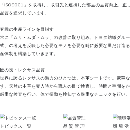
「ISO9001」を取得し、取引先と連携した部品の品質向上
品質を追求しています。
究極の生産ラインを目指す
常に「ムリ・ムダ・ムラ」の改善に取り組み、トヨタ紡織グル
式」の考えを反映した必要なモノを必要な時に必要な量だけ造
産体制を構築していきます。
匠の技・レクサス品質
世界に誇るレクサスの魅力のひとつは、本革シートです。豪華
す。天然の本革を受入時から職人の目で検査し、時間と手間を
厳重な検査を行い、体で振動を検知する厳重なチェックを行い、
トピックス一覧
品 質 管 理
環 境 活