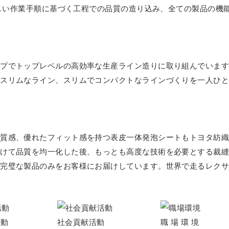
、正しい作業手順に基づく工程での品質の造り込み、全ての製品の
ープでトップレベルの高効率な生産ライン造りに取り組んでいま
るスリムなライン、スリムでコンパクトなラインづくりを一人ひ
な質感、優れたフィット感を持つ表皮一体発泡シートもトヨタ紡
かけて品質を均一化した後、もっとも高度な技術を必要とする裁
完璧な製品のみをお客様にお届けしています。世界で走るレクサ
 動
社会貢献活動
職 場 環 境