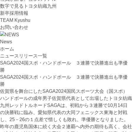
数字で見るトヨタ紡織九州
新卒採用情報
TEAM Kyushu
お問い合わせ
News
ホーム
ニュースリリース一覧
SAGA2024国スポ・ハンドボール ３連勝で決勝進出も準優
勝
SAGA2024国スポ・ハンドボール ３連勝で決勝進出も準優
勝
佐賀県を舞台にした
SAGA2024
国民スポーツ大会（国スポ）
ハンドボールの成年男子佐賀県代表として出場したトヨタ紡織
九州レッドトルネード
SAGA
は、初戦から３連勝で
10
月
14
日
の決勝戦に臨み、愛知県代表の大同フェニックス東海と対戦
し、
25
－
26
の１点差で惜しくも敗れ、準優勝となりました。
昨年の鹿児島国体に続く大会２連覇へ内外の期待も高く、会社