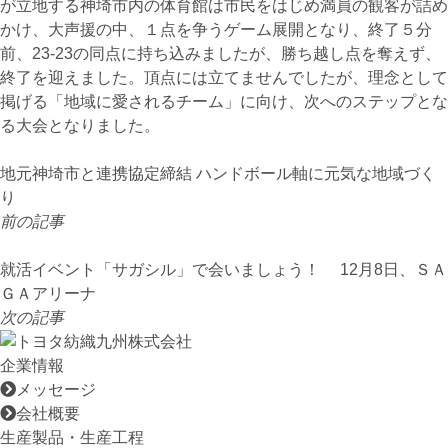
が立地する神埼市内の体育館は市民をはじめ満員の観客が詰め
かけ、大声援の中、１点を争うゲーム展開となり、終了５分
前、
23‐23
の同点に持ち込みましたが、勝ち越し点を奪えず、
終了を迎えました。頂点には立てませんでしたが、理念として
掲げる「地域に愛されるチーム」に向け、次へのステップとな
る大会となりました。
地元神埼市と連携協定締結 ハンドボール軸に元気な地域づく
り
前の記事
就活イベント「サガシル」で会いましょう！ 12月8日、ＳＡ
ＧＡアリーナ
次の記事
企業情報
メッセージ
会社概要
生産製品・生産工程