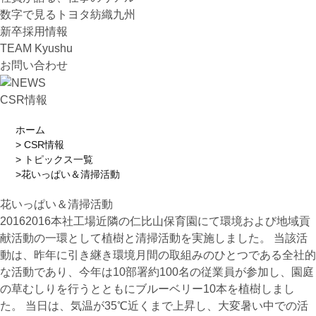
数字で見るトヨタ紡織九州
新卒採用情報
TEAM Kyushu
お問い合わせ
CSR情報
ホーム
CSR情報
トピックス一覧
花いっぱい＆清掃活動
花いっぱい＆清掃活動
20162016本社工場近隣の仁比山保育園にて環境および地域貢
献活動の一環として植樹と清掃活動を実施しました。 当該活
動は、昨年に引き継き環境月間の取組みのひとつである全社的
な活動であり、今年は10部署約100名の従業員が参加し、園庭
の草むしりを行うとともにブルーベリー10本を植樹しまし
た。 当日は、気温が35℃近くまで上昇し、大変暑い中での活